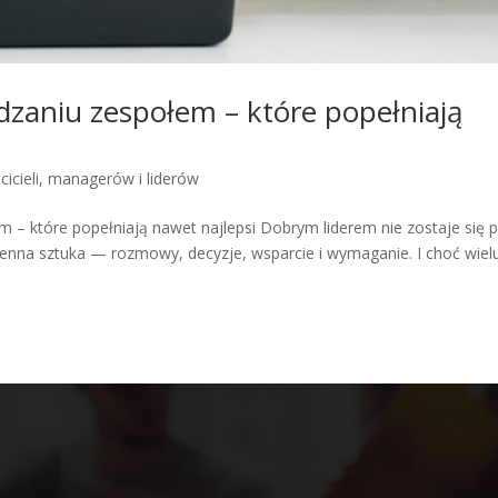
dzaniu zespołem – które popełniają
cicieli, managerów i liderów
 – które popełniają nawet najlepsi Dobrym liderem nie zostaje się 
ienna sztuka — rozmowy, decyzje, wsparcie i wymaganie. I choć wiel