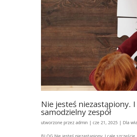
Nie jesteś niezastąpiony. 
samodzielny zespół
utworzone przez
admin
|
cze 21, 2025
|
Dla wła
BLOG Nie jesteś niezastąpiony. I całe szczęści