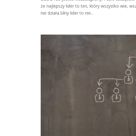
że najlepszy lider to ten, który wszystko wie, 
nie działa.Silny lider to nie...