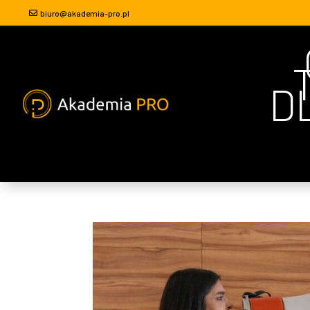
biuro@akademia-pro.pl
D