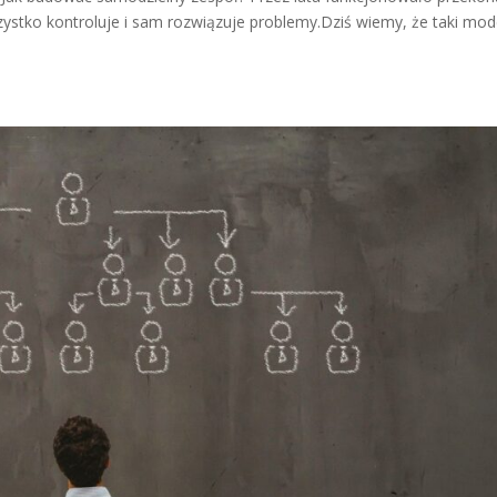
wszystko kontroluje i sam rozwiązuje problemy.Dziś wiemy, że taki mod