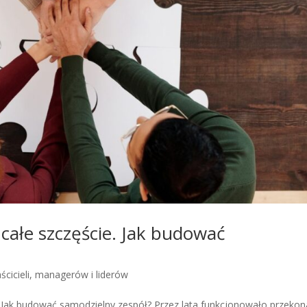
I całe szczęście. Jak budować
ścicieli, managerów i liderów
e. Jak budować samodzielny zespół? Przez lata funkcjonowało przekon