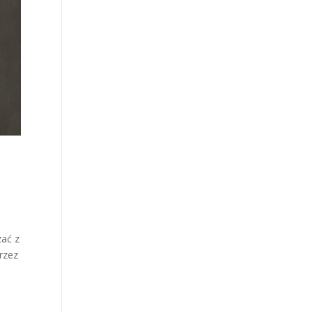
zać z
przez