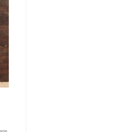
anie,